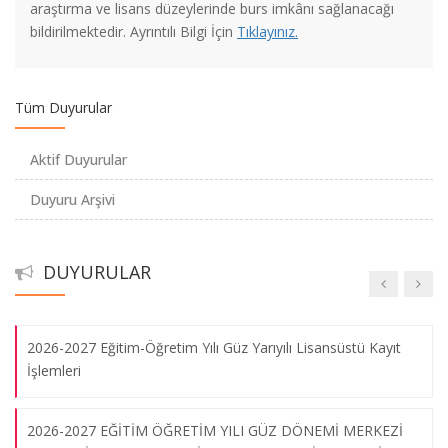
DIŞ KAYNAKTAN MUVAZZAF SUBAY ADAYI TEMİNİ
araştırma ve lisans düzeylerinde burs imkânı sağlanacağı
bildirilmektedir. Ayrıntılı Bilgi İçin
Tıklayınız.
2021-2022 Eğitim - Öğretim Yılı güz Yarıyılı Ders Kayıtlarının
Uzatılması Hk.
Tüm Duyurular
İndirimli (Öğrenci) İstanbulkart Başvuruları Hk.
Aktif Duyurular
Duyuru Arşivi
2021-2022 Eğitim-Öğretim Yılı Akademik Takvim
2021-2022 KURUMLARARASI / KURUMİÇİ YATAY GEÇİŞ
DUYURULAR
YABANCI DİL SONUÇLARI
2026-2027 Eğitim-Öğretim Yılı Güz Yarıyılı Lisansüstü Kayıt
İşlemleri
2026-2027 EĞİTİM ÖĞRETİM YILI GÜZ DÖNEMİ MERKEZİ