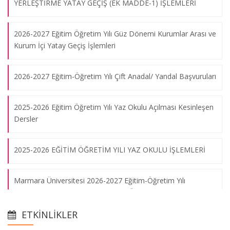
YERLEŞTİRME YATAY GEÇİŞ (EK MADDE-1) İŞLEMLERİ
2026-2027 Eğitim Öğretim Yılı Güz Dönemi Kurumlar Arası ve
Kurum İçi Yatay Geçiş İşlemleri
2026-2027 Eğitim-Öğretim Yılı Çift Anadal/ Yandal Başvuruları
2025-2026 Eğitim Öğretim Yılı Yaz Okulu Açılması Kesinleşen
Dersler
2025-2026 EĞİTİM ÖĞRETİM YILI YAZ OKULU İŞLEMLERİ
Marmara Üniversitesi 2026-2027 Eğitim-Öğretim Yılı
Yurtdışından Veya Yabancı Uyruklu Öğrenci Seçme Ve
Öğrenci Kulüpleri
Yerleştirme İşlemleri
25.02.2013
ETKINLIKLER