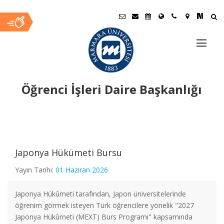
Öğrenci İşleri Daire Başkanlığı
Ana
İçerik
Japonya Hükümeti Bursu
CİMER 'Yönetime Katıl Uygulaması'
Yayın Tarihi:
01 Haziran 2026
TÜRK SİLAHLI KUVVETLERİNE KUVVET
Japonya Hükûmeti tarafından, Japon üniversitelerinde
KOMUTANLIKLARINDA / MİLLİ SAVUNMA
öğrenim görmek isteyen Türk öğrencilere yönelik "2027
ÜNİVERSİTESİNDE GÖREVLENDİRİLMEK ÜZERE 2021 YILI
Japonya Hükûmeti (MEXT) Burs Programı" kapsamında