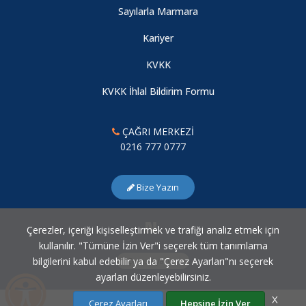
Sayılarla Marmara
2026-2027 Eğitim-Öğretim Yılı Güz Yarıyılı Lisansüstü Kayıt
Kariyer
İşlemleri
KVKK
KVKK İhlal Bildirim Formu
2026-2027 EĞİTİM ÖĞRETİM YILI GÜZ DÖNEMİ MERKEZİ
YERLEŞTİRME YATAY GEÇİŞ (EK MADDE-1) İŞLEMLERİ
ÇAĞRI MERKEZİ
0216 777 0777
2026-2027 Eğitim Öğretim Yılı Güz Dönemi Kurumlar Arası ve
Kurum İçi Yatay Geçiş İşlemleri
Bize Yazın
2026-2027 Eğitim-Öğretim Yılı Çift Anadal/ Yandal Başvuruları
Çerezler, içeriği kişiselleştirmek ve trafiği analiz etmek için
kullanılır. "Tümüne İzin Ver"i seçerek tüm tanımlama
2025-2026 Eğitim Öğretim Yılı Yaz Okulu Açılması Kesinleşen
bilgilerini kabul edebilir ya da "Çerez Ayarları"nı seçerek
Çerez Ayarları
Dersler
ayarları düzenleyebilirsiniz.
X
Çerez Ayarları
Hepsine İzin Ver
2025-2026 EĞİTİM ÖĞRETİM YILI YAZ OKULU İŞLEMLERİ