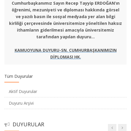
Cumhurbaşkanımız Sayın Recep Tayyip ERDOĞAN’ın
öğrenimi, mezuniyeti ve diploması hakkında görsel
MÜYÖS 2022 Başvuruları başladı.
ve yazılı basın ile sosyal medyada yer alan bilgi
kirliliği çerçevesinde üniversitemize yöneltilen haksız
ithamların giderilmesi amacıyla üniversitemiz
CİMER 'Yönetime Katıl Uygulaması'
tarafından yapılan duyuru…
TÜRK SİLAHLI KUVVETLERİNE KUVVET
KAMUOYUNA DUYURU-SN. CUMHURBAŞKANIMIZIN
KOMUTANLIKLARINDA / MİLLİ SAVUNMA
DİPLOMASI HK.
ÜNİVERSİTESİNDE GÖREVLENDİRİLMEK ÜZERE 2021 YILI
DIŞ KAYNAKTAN MUVAZZAF SUBAY ADAYI TEMİNİ
Tüm Duyurular
2021-2022 Eğitim - Öğretim Yılı güz Yarıyılı Ders Kayıtlarının
Aktif Duyurular
Uzatılması Hk.
Duyuru Arşivi
İndirimli (Öğrenci) İstanbulkart Başvuruları Hk.
DUYURULAR
2021-2022 Eğitim-Öğretim Yılı Akademik Takvim