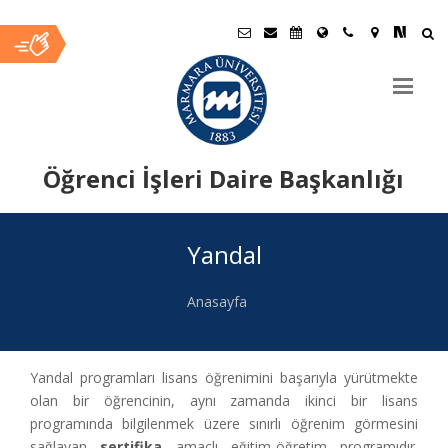
Öğrenci İşleri Daire Başkanlığı
Ana
Yandal
İçerik
Anasayfa
Yandal programları lisans öğrenimini başarıyla yürütmekte
olan bir öğrencinin, aynı zamanda ikinci bir lisans
programında bilgilenmek üzere sınırlı öğrenim görmesini
sağlayan
sertifika
amaçlı eğitim-öğretim programıdır.