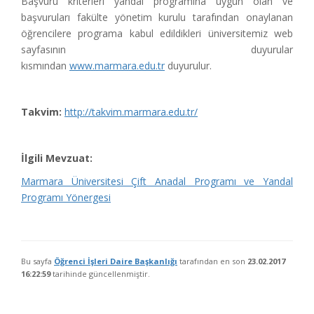
Başvuru kriterleri yandal programına uygun olan ve
başvuruları fakülte yönetim kurulu tarafından onaylanan
öğrencilere programa kabul edildikleri üniversitemiz web
sayfasının duyurular
kısmından
www.marmara.edu.tr
duyurulur.
Takvim:
http://takvim.marmara.edu.tr/
İlgili Mevzuat:
Marmara Üniversitesi Çift Anadal Programı ve Yandal
Programı Yönergesi
Bu sayfa
Öğrenci İşleri Daire Başkanlığı
tarafından en son
23.02.2017
16:22:59
tarihinde güncellenmiştir.