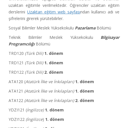
uzaktan eğitimle verilmektedir. Öğrenciler uzaktan eğitim
derslerini
Uzaktan eğitim web sayfası
ndan kullanıcı adı ve
şifrelerini girerek yürütebilirler.
Sosyal Bilimler Meslek Yüksekokulu
Pazarlama
Bölümü
Teknik Bilimler Meslek Yüksekokulu
Bilgisayar
Programcılığı
Bölümü
TRD120
(Türk Dili)
1. dönem
TRD121
(Türk Dili)
1. dönem
TRD122
(Türk Dili)
2. dönem
ATA120 (
Atatürk İlke ve İnkılapları)
1. dönem
ATA121
(Atatürk İlke ve İnkılapları)
1. dönem
ATA122
(Atatürk İlke ve İnkılapları)
2. dönem
YDZI121 (
İngilizce)
1. dönem
YDZI122
(İngilizce
)
1
. dönem