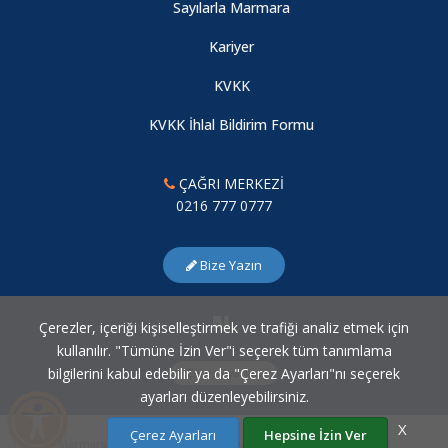
Sayılarla Marmara
Kariyer
KVKK
KVKK İhlal Bildirim Formu
ÇAĞRI MERKEZİ
0216 777 0777
Bize Yazın
Çerezler, içeriği kişiselleştirmek ve trafiği analiz etmek için
kullanılır. "Tümüne İzin Ver"i seçerek tüm tanımlama
bilgilerini kabul edebilir ya da "Çerez Ayarları"nı seçerek
Çerez Ayarları
ayarları düzenleyebilirsiniz.
X
Çerez Ayarları
Hepsine İzin Ver
Marmara Üniversitesi Bilgi İşlem Daire Başkanlığı © 2007 - 2026