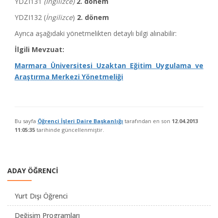
YDZI131
(İngilizce)
2. dönem
YDZI132 (
İngilizce
)
2. dönem
Ayrıca aşağıdaki yönetmelikten detaylı bilgi alınabilir:
İlgili Mevzuat:
Marmara Üniversitesi Uzaktan Eğitim Uygulama ve
Araştırma Merkezi Yönetmeliği
Bu sayfa
Öğrenci İşleri Daire Başkanlığı
tarafından en son
12.04.2013
11:05:35
tarihinde güncellenmiştir.
ADAY ÖĞRENCİ
Yurt Dışı Öğrenci
Değişim Programları