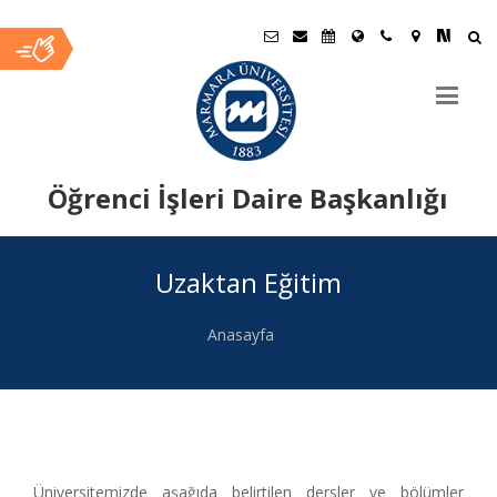
Öğrenci İşleri Daire Başkanlığı
Ana
Uzaktan Eğitim
İçerik
Anasayfa
Üniversitemizde aşağıda belirtilen dersler ve bölümler